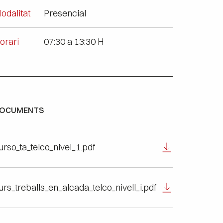
odalitat
Presencial
orari
07:30 a 13:30 H
OCUMENTS
urso_ta_telco_nivel_1.pdf
urs_treballs_en_alcada_telco_nivell_i.pdf