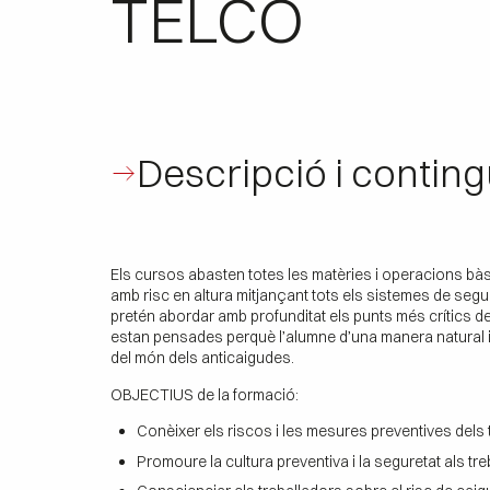
TELCO
Descripció i conting
Els cursos abasten totes les matèries i operacions bà
amb risc en altura mitjançant tots els sistemes de seg
pretén abordar amb profunditat els punts més crítics d
estan pensades perquè l’alumne d’una manera natural 
del món dels anticaigudes.
OBJECTIUS de la formació:
Conèixer els riscos i les mesures preventives dels 
Promoure la cultura preventiva i la seguretat als tre