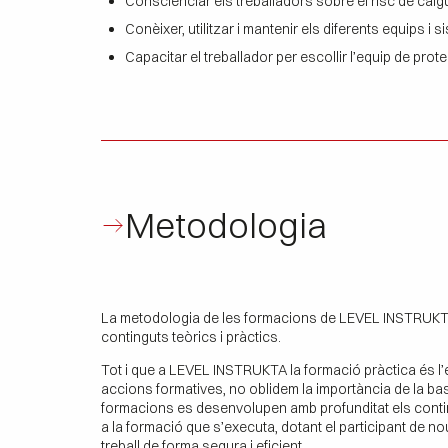
Conscienciar els treballadors sobre el risc de caigud
Conèixer, utilitzar i mantenir els diferents equips i
Capacitar el treballador per escollir l’equip de prot
Metodologia
La metodologia de les formacions de LEVEL INSTRUKTA e
continguts teòrics i pràctics.
Tot i que a LEVEL INSTRUKTA la formació pràctica és l’e
accions formatives, no oblidem la importància de la bas
formacions es desenvolupen amb profunditat els contin
a la formació que s’executa, dotant el participant de
treball de forma segura i eficient.