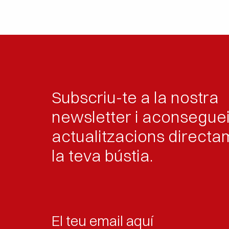
Tipologia i normes bàsiques de seguretat e
Retard de la síndrome ort estàtica.
Tipologia i normes bàsiques de seguretat 
Ús correcte de mosquetons de seguretat
Tipologia i normes bàsiques de seguretat
Personal).
Subscriu-te a la nostra
newsletter i aconsegue
actualitzacions directa
la teva bústia.