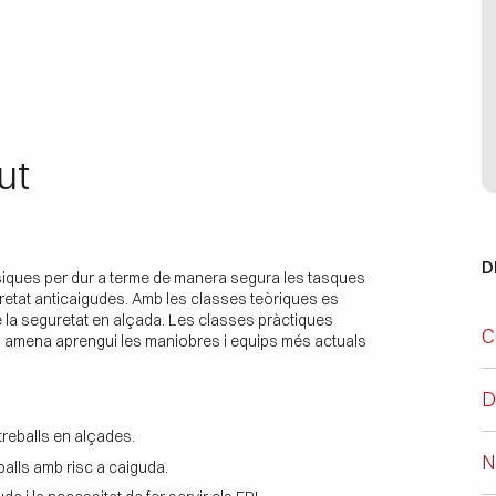
ut
D
siques per dur a terme de manera segura les tasques
uretat anticaigudes. Amb les classes teòriques es
e la seguretat en alçada. Les classes pràctiques
C
i amena aprengui les maniobres i equips més actuals
D
treballs en alçades.
N
balls amb risc a caiguda.