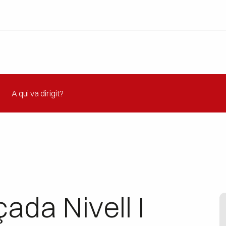
A qui va dirigit?
çada Nivell I