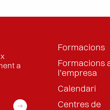
n treballs sobre pals de formigó i fusta.
en bastides.
.
 a PEMP (Plataformes Elevadores Mòbils de
Formacions
ix
Formacions 
ment a
l'empresa
Calendari
Centres de