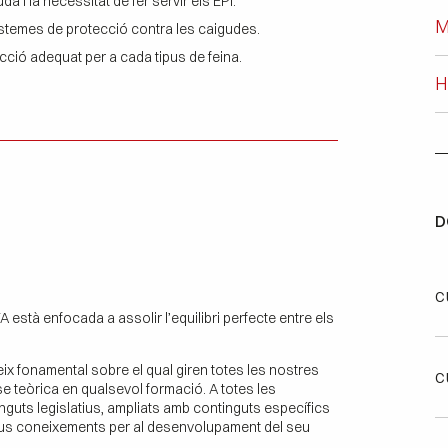
a i la necessitat de fer servir els EPI.
M
 sistemes de protecció contra les caigudes.
ecció adequat per a cada tipus de feina.
H
D
c
stà enfocada a assolir l’equilibri perfecte entre els
ix fonamental sobre el qual giren totes les nostres
c
e teòrica en qualsevol formació. A totes les
guts legislatius, ampliats amb continguts específics
 nous coneixements per al desenvolupament del seu