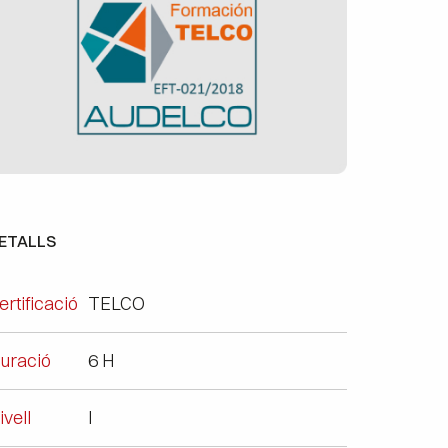
ETALLS
ertificació
TELCO
uració
6 H
ivell
I