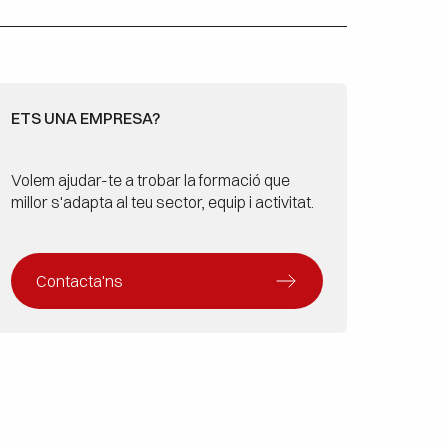
ETS UNA EMPRESA?
Volem ajudar-te a trobar la formació que
millor s'adapta al teu sector, equip i activitat.
Contacta'ns