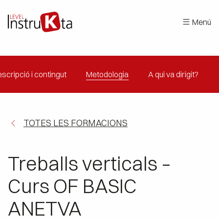
Menú
scripció i contingut
Metodologia
A qui va dirigit?
TOTES LES FORMACIONS
Treballs verticals –
Curs OF BASIC
ANETVA