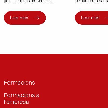
grup d’alumnes del Certificat
les nostres instal·
Professional COML0110 Activitats
Joan Despí. Repre
auxiliars de Magatzem. Us desitgem
d’institucions públ
una formació plena d’aprenentatges i
privades, col·labor
Leer más
Leer más
de cerca de nous reptes
col·laboradores, c
professionals.
companyes i amics 
presents en la Jor
aconseguir que la J
un èxit. Una jornada
Formacions
Formacions a
l'empresa