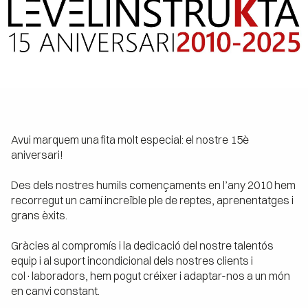
Avui marquem una fita molt especial: el nostre 15è
aniversari!
Des dels nostres humils començaments en l’any 2010 hem
recorregut un camí increïble ple de reptes, aprenentatges i
grans èxits.
Gràcies al compromís i la dedicació del nostre talentós
equip i al suport incondicional dels nostres clients i
col·laboradors, hem pogut créixer i adaptar-nos a un món
en canvi constant.