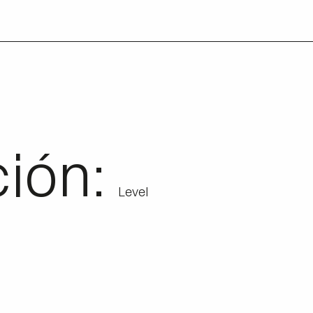
ción:
Level