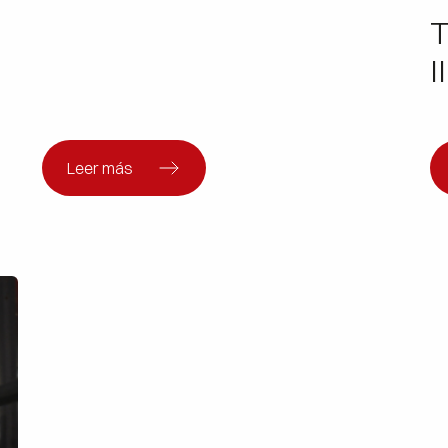
T
I
Leer más