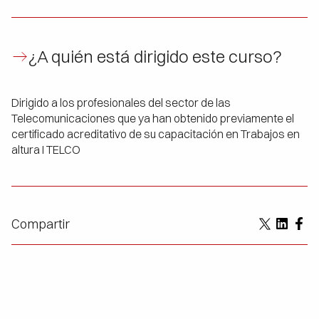
Ajuste de equipos.
¿A quién está dirigido este curso?
Repaso de maniobras básicas de progresión en
ascenso y descenso, utilizando doble
elemento de amarre con absorbedor y
dispositivos anticaídas sobre línea de anclaje.
Dirigido a los profesionales del sector de las
Telecomunicaciones que ya han obtenido previamente el
Utilización de escalera de mano, con y sin línea
certificado acreditativo de su capacitación en Trabajos en
de vida, sobre poste y fachada.
altura I TELCO
Compartir