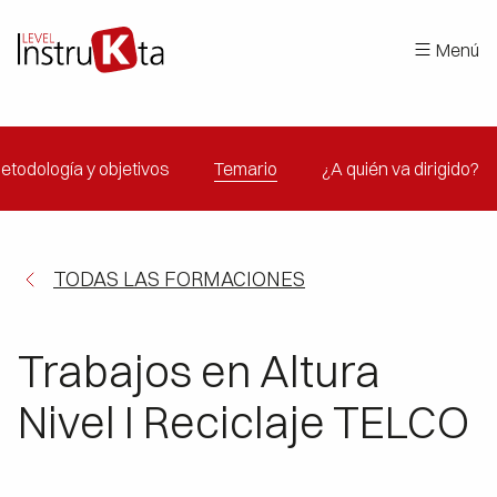
Menú
etodología y objetivos
Temario
¿A quién va dirigido?
TODAS LAS FORMACIONES
Trabajos en Altura
Nivel I Reciclaje TELCO