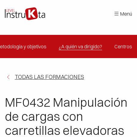
Menú
etodología y objetivos
¿A quién va dirigido?
Centros
TODAS LAS FORMACIONES
MF0432 Manipulación
de cargas con
carretillas elevadoras