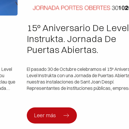
15º Aniversario De Leve
Instrukta. Jornada De
Puertas Abiertas.
! Level
El pasado 30 de Octubre celebramos el 15º Aniver
nou
Level Instrukta con una Jornada de Puertas Abiert
clau que
nuestras instalaciones de Sant Joan Despí.
ada.
Representantes de instituciones públicas, empre
ls
privadas, colaboradores/as, compañeros/as y am
garanteix
amigas, presentes en la Jornada, consiguieron qu
Jornada fuera todo un éxito. Una jornada en la que
[…]
Leer más