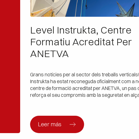
Level Instrukta, Centre
Formatiu Acreditat Per
ANETVA
Grans notícies per al sector dels treballs verticals
Instrukta ha estat reconeguda oficialment com a 
centre de formació acreditat per ANETVA, un pas 
reforça el seu compromís amb la seguretat en alç
Aquest reconeixement no sols avala la qualitat de
programes formatius de Level Instrukta, sinó que 
que els cursos […]
Leer más