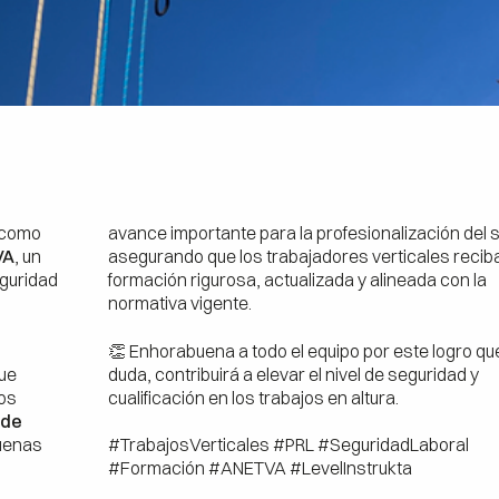
 como
avance importante para la profesionalización del s
VA
, un
asegurando que los trabajadores verticales recib
eguridad
formación rigurosa, actualizada y alineada con la
normativa vigente.
👏 Enhorabuena a todo el equipo por este logro que
que
duda, contribuirá a elevar el nivel de seguridad y
tos
cualificación en los trabajos en altura.
 de
buenas
#TrabajosVerticales #PRL #SeguridadLaboral
#Formación #ANETVA #LevelInstrukta