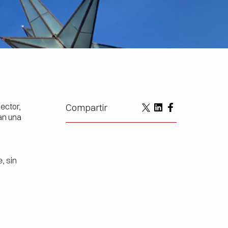
ector,
Compartir
an una
, sin