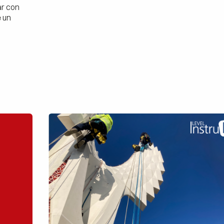
ar con
e un