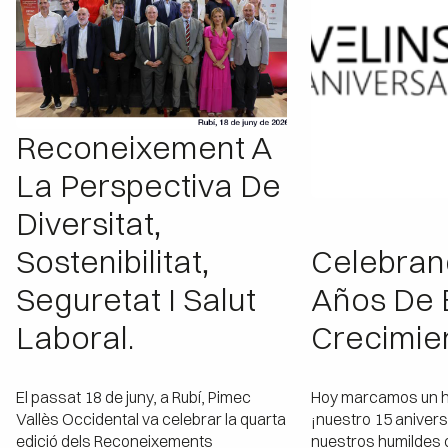
Reconeixement A
La Perspectiva De
Diversitat,
Sostenibilitat,
Celebran
Seguretat I Salut
Años De É
Laboral.
Crecimie
El passat 18 de juny, a Rubí, Pimec
Hoy marcamos un hi
Vallès Occidental va celebrar la quarta
¡nuestro 15 anivers
edició dels Reconeixements
nuestros humildes 