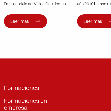
Empresarials del Vallès Occidental en
año 2010 hemos re
un acte que va aplegar 350
increíble lleno de r
empresaris i empresàries de la
grandes logros. Gra
comarca. L’entitat ha posat en valor el
compromiso y dedi
Leer más
Leer más
talent, la innovació i el compromís de
talentoso equipo. A
les pimes i les persones autònomes
incondicional de nu
del territori, […]
colaboradores, he
y adaptarnos a […]
Formaciones
Formaciones en
empresa