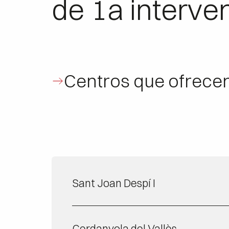
de 1a interve
Centros que ofrece
Sant Joan Despí I
Cerdanyola del Vallès