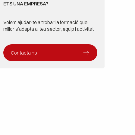
ETS UNA EMPRESA?
Volem ajudar-te a trobar la formació que
millor s'adapta al teu sector, equip i activitat.
Contacta'ns