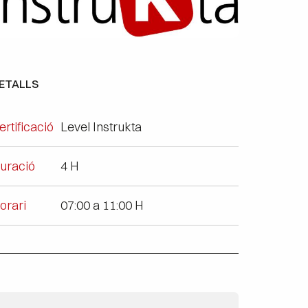
ETALLS
ertificació
Level Instrukta
uració
4 H
orari
07:00 a 11:00 H