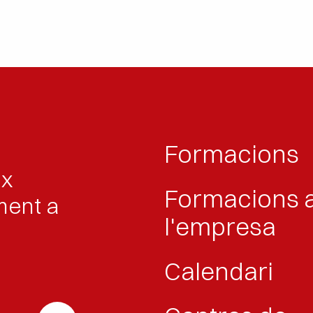
Formacions
ix
Formacions 
ment a
l'empresa
Calendari