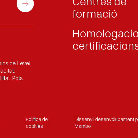
Centres de
formació
Homologacio
certificacion
nics de Level
acitat.
itat. Pots
e
Política de
Disseny i desenvolupament pe
cookies
Mambo