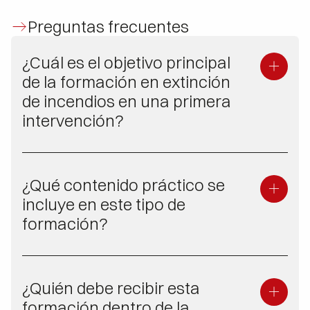
Preguntas frecuentes
¿Cuál es el objetivo principal
de la formación en extinción
de incendios en una primera
intervención?
Dotar a los trabajadores de los conocimientos y
habilidades necesarias de responder de
¿Qué contenido práctico se
manera rápida, segura y eficaz ante un conato
de incendio, evitando que evolucione a un
incluye en este tipo de
incendio de mayor magnitud y minimizando
formación?
riesgos para las personas y las instalaciones.
La formación práctica suele incluir el manejo de
distintos tipos de extintores, prácticas con fuego
¿Quién debe recibir esta
real controlado, uso de bocas de incendio
equipadas (BIEs) y procedimientos de
formación dentro de la