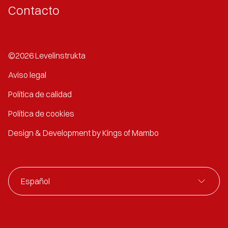
Contacto
©2026 Levelinstrukta
Aviso legal
Política de calidad
Política de cookies
Design & Development by Kings of Mambo
Español
Español
Pedir información